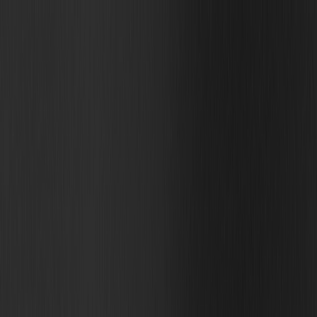
o nas
kariera
projekty
o nas
kariera
projekty
DOŁĄCZ
DO CEPD.TECH
i twórz z nami rozwiązania, które realnie zmieniają przyszłość
technologii. Rozwijaj swoje umiejętności w zespole pasjonatów,
gdzie innowacja i współpraca idą w parze.
OFERTY PRACY
Nie znalazłeś oferty odpowiadającej Twoim kompetencjom lub
zainteresowaniom?
Nic straconego!
Prześlij swoje CV na adres:
rekrutacja@cepd.tech
, a skontaktujemy