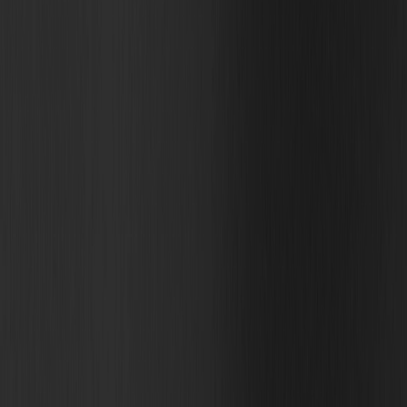
się z Tobą, gdy pojawi się odpowiednia rekrutacja.