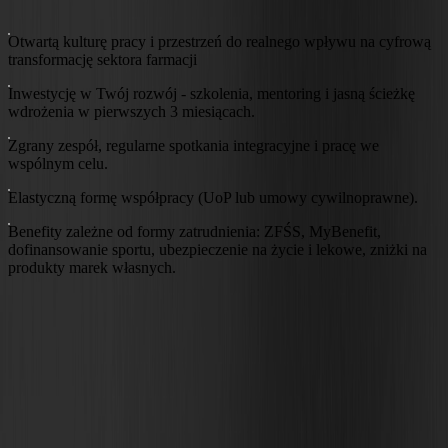
CO
OFERUJEMY?
Otwartą kulturę pracy i przestrzeń do realnego wpływu na cyfrową
transformację sektora farmacji
Inwestycję w Twój rozwój - szkolenia, mentoring i jasną ścieżkę
wdrożenia w pierwszych 3 miesiącach.
Zgrany zespół, regularne spotkania integracyjne i pracę we
wspólnym celu.
Elastyczną formę współpracy (UoP lub umowy cywilnoprawne).
Benefity zależne od formy zatrudnienia: ZFŚS, MyBenefit,
dofinansowanie sportu, ubezpieczenie na życie i lekowe, zniżki na
produkty marek własnych.
JAKI MAMY
KLIMAT?